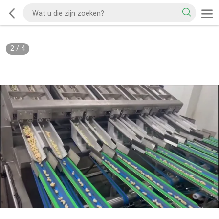
2
/
4