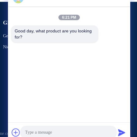
6:21 PM
GEBEURTENISSEN
Verzoek om een Citaat
Good day, what product are you looking 
Gevallen
for?
TEL.: +8617305651407
Nieuws



ne.com . Alle rechten voorbehoudena.