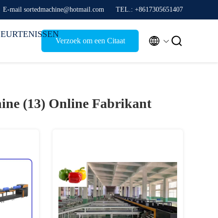
E-mail sortedmachine@hotmail.com
TEL.: +8617305651407
EURTENISSEN


Verzoek om een Citaat
hine (13)
Online Fabrikant