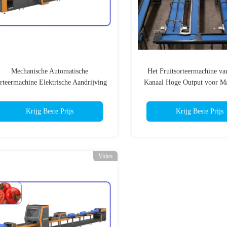
Mechanische Automatische
Het Fruitsorteermachine va
rteermachine Elektrische Aandrijving
Kanaal Hoge Output voor Ma
1 Kanaal Cherry Tomato Sorter
Krijg Beste Prijs
Krijg Beste Prijs
Video