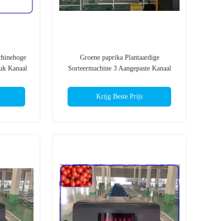
chinehoge
Groene paprika Plantaardige
euk Kanaal
Sorteermachine 3 Aangepaste Kanaal
o
Plantaardige Sorteerder
Krijg Beste Prijs