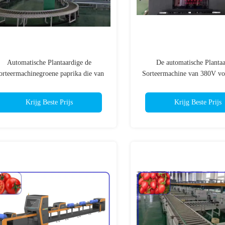
Automatische Plantaardige de
De automatische Plantaa
orteermachinegroene paprika die van
Sorteermachine van 380V vo
380V Materiaal sorteren
paprika
Krijg Beste Prijs
Krijg Beste Prijs