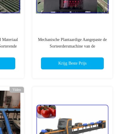
d Materiaal
Mechanische Plantaardige Aangepaste de
Sorterende
Sorteerdersmachine van de
Sorteermachine50hz Tomaat
Krijg Beste Prijs
Video