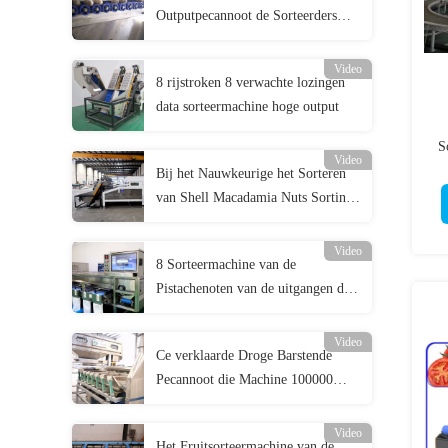
Outputpecannoot de Sorteerders
met Ce-Certificatie
Video
8 rijstroken 8 verwachte lozingen
data sorteermachine hoge output
S
Video
Bij het Nauwkeurige het Sorteren
van Shell Macadamia Nuts Sorting
Machine gelijktijdig Rangschikken
Video
8 Sorteermachine van de
Pistachenoten van de uitgangen de
Hoge Output tot 1100 Kg Elk Uur
Video
Ce verklaarde Droge Barstende
Pecannoot die Machine 100000
Beschikbare Notencapaciteit 220V
schillen
Video
Het Fruitsorteermachine van de