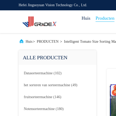
Hefei Jinguoyuan Vision Technology Co., Ltd.
Huis
Producten
Huis
>
PRODUCTEN
>
Intelligent Tomato Size Sorting Ma
ALLE PRODUCTEN
Datasorteermachine
(102)
het sorteren van sorteermachine
(49)
fruitsorteermachine
(146)
Notensorteermachine
(180)