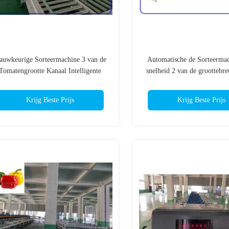
auwkeurige Sorteermachine 3 van de
Automatische de Sorteerma
Tomatengrootte Kanaal Intelligente
snelheid 2 van de groottebr
Elektrische Aandrijving
voor Cherry Tomat
Krijg Beste Prijs
Krijg Beste Prijs