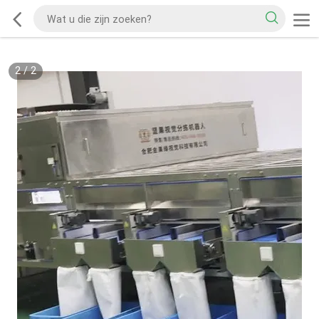
2
/
2