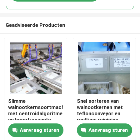
Geadviseerde Producten
Huis
Slimme
Snel sorteren van
walnootkernsoortmachine
walnootkernen met
met centroidalgoritme
teflonconveyor en
Producten
en hoogfrequente
realtime reiniging,
magnetoventil, die
waardoor
Aanvraag sturen
Aanvraag sturen
verontreinigende
voedselveilig sorteren
Videos
stoffen verwijdert en
mogelijk is met