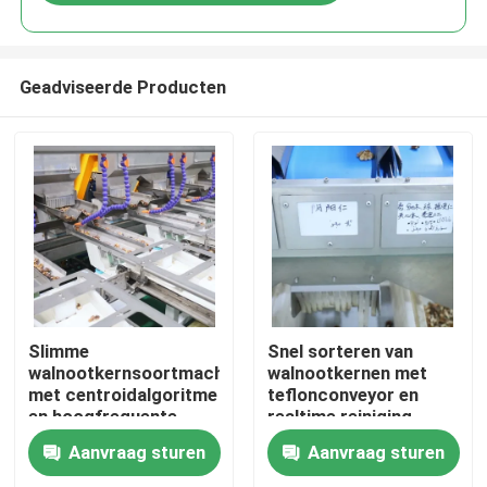
Geadviseerde Producten
Huis
Slimme
Snel sorteren van
walnootkernsoortmachine
walnootkernen met
met centroidalgoritme
teflonconveyor en
Producten
en hoogfrequente
realtime reiniging,
magnetoventil, die
waardoor
Aanvraag sturen
Aanvraag sturen
verontreinigende
voedselveilig sorteren
Videos
stoffen verwijdert en
mogelijk is met