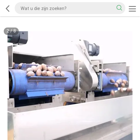
2
/
8