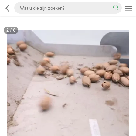
2
/
8