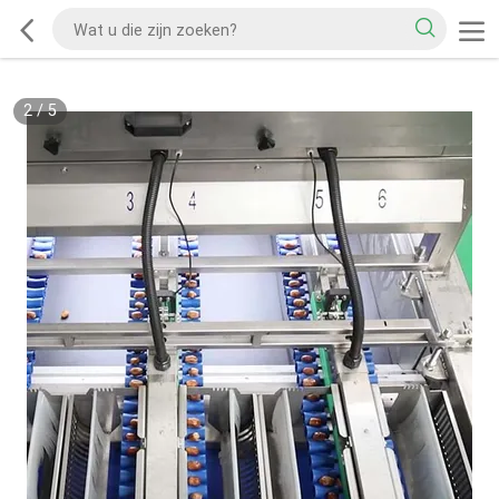
2
/
5