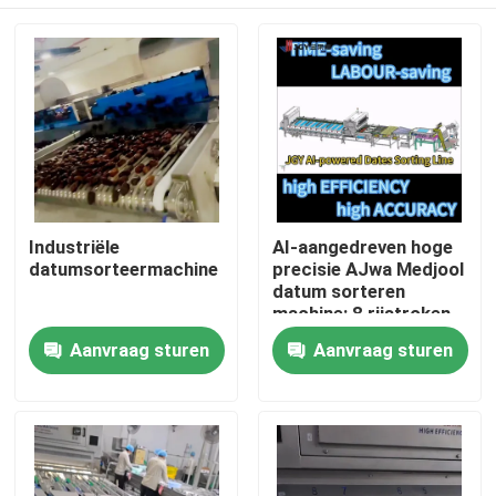
Industriële
AI-aangedreven hoge
datumsorteermachine
precisie AJwa Medjool
datum sorteren
machine: 8 rijstroken
Capaciteit 2,6 ton per
Huis
Aanvraag sturen
Aanvraag sturen
uur 304SS
Producten
Videos