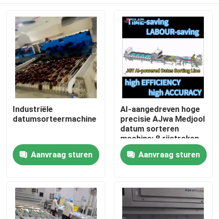
Industriële
AI-aangedreven hoge
datumsorteermachine
precisie AJwa Medjool
datum sorteren
machine: 8 rijstroken
Capaciteit 2,6 ton per
Huis
Aanvraag sturen
Aanvraag sturen
uur 304SS
Producten
Videos