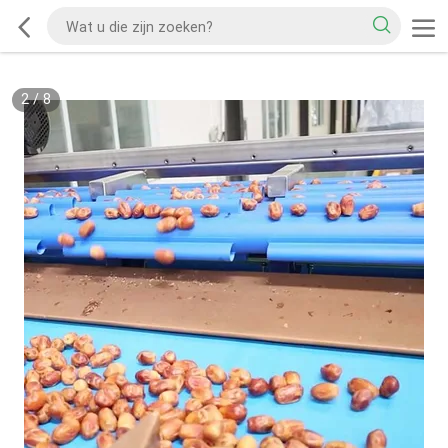
2
/
8