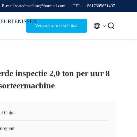
E-mail sortedmachine@hotmail.com
TEL.: +8617305651407
EURTENISSEN


Verzoek om een Citaat
de inspectie 2,0 ton per uur 8
 sorteermachine
ei China
guoyuan