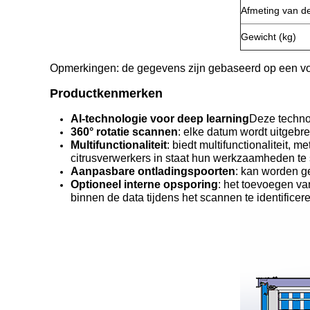
Afmeting van d
Gewicht (kg)
Opmerkingen: de gegevens zijn gebaseerd op een voo
Productkenmerken
AI-technologie voor deep learning
Deze technol
360° rotatie scannen
: elke datum wordt uitgebr
Multifunctionaliteit
: biedt multifunctionaliteit
citrusverwerkers in staat hun werkzaamheden te 
Aanpasbare ontladingspoorten
: kan worden g
Optioneel interne opsporing
: het toevoegen va
binnen de data tijdens het scannen te identificer