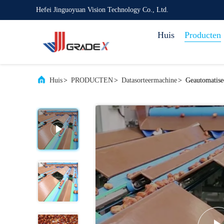
Hefei Jinguoyuan Vision Technology Co., Ltd.
Huis
Producten
Huis
>
PRODUCTEN
>
Datasorteermachine
>
Geautomatisee