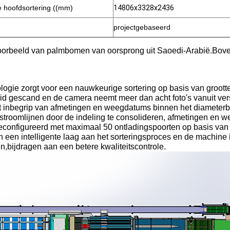
e hoofdsortering ((mm)
14806x3328x2436
projectgebaseerd
rbeeld van palmbomen van oorsprong uit Saoedi-Arabië.Bovenst
ogie zorgt voor een nauwkeurige sortering op basis van grootte, 
eid gescand en de camera neemt meer dan acht foto's vanuit vers
, met inbegrip van afmetingen en weegdatums binnen het diameter
stroomlijnen door de indeling te consolideren, afmetingen en w
econfigureerd met maximaal 50 ontladingspoorten op basis van s
n een intelligente laag aan het sorteringsproces en de machine
en,bijdragen aan een betere kwaliteitscontrole.