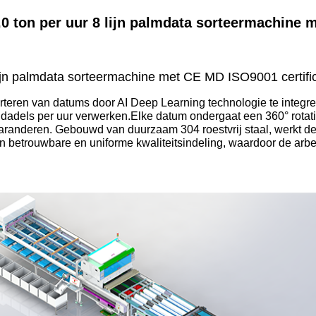
0 ton per uur 8 lijn palmdata sorteermachine 
lijn palmdata sorteermachine met CE MD ISO9001 certifi
rteren van datums door AI Deep Learning technologie te integr
 dadels per uur verwerken.Elke datum ondergaat een 360° rotat
garanderen. Gebouwd van duurzaam 304 roestvrij staal, werkt d
n betrouwbare en uniforme kwaliteitsindeling, waardoor de arb