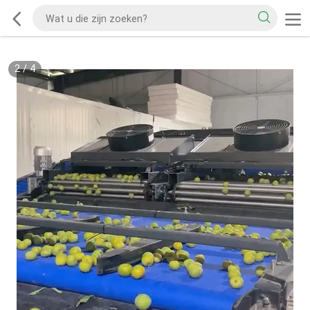
2
/
4