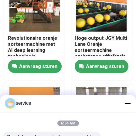
VR-show
Ongeveer ons
Revolutionaire oranje
Hoge output JGY Multi
sorteermachine met
Lane Oranje
AI deep learning
sorteermachine
Fabrieksreis
technologie
ontketenen efficiëntie
Aanvraag sturen
Aanvraag sturen
Kwaliteitscontrole
Contacteer ons
service
Nieuws
6:34 AM
Datasorteermachine