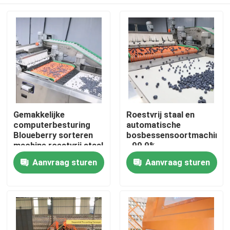
Gemakkelijke
Roestvrij staal en
computerbesturing
automatische
Bloueberry sorteren
bosbessensoortmachine
machine roestvrij staal
- 99,9%
nauwkeurigheid
Huis
Aanvraag sturen
Aanvraag sturen
Producten
Videos