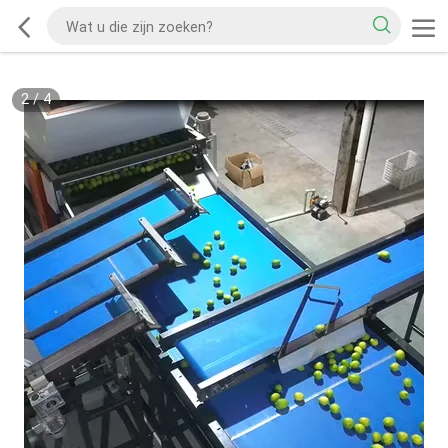
2
/
4