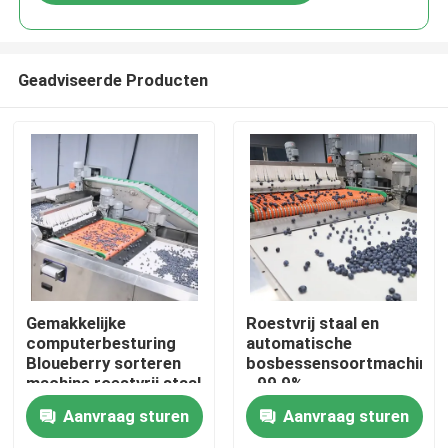
Geadviseerde Producten
Huis
Gemakkelijke
Roestvrij staal en
computerbesturing
automatische
Bloueberry sorteren
bosbessensoortmachine
Producten
machine roestvrij staal
- 99,9%
nauwkeurigheid
Aanvraag sturen
Aanvraag sturen
Videos