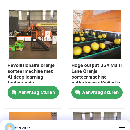
VR-show
Ongeveer ons
Fabrieksreis
Revolutionaire oranje
Hoge output JGY Multi
sorteermachine met
Lane Oranje
Kwaliteitscontrole
AI deep learning
sorteermachine
technologie
ontketenen efficiëntie
Contacteer ons
Aanvraag sturen
Aanvraag sturen
Nieuws
Datasorteermachine
service