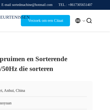
E-mail sortedmachine@hotmail.com
TEL.: +8617305651407
EURTENISSEN


Verzoek om een Citaat
alpruimen en Sorterende
50Hz die sorteren
ei, Anhui, China
guoyuan