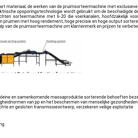
 materiaal, de werken van de pruimsorteermachine met exclusieve d
ektrische opsporingstechnologie wordt gebruikt om de beschadigde deelt
hten sorteermachine met 6-20 die voerkanalen, hoofdzakelijk voor
kan pruimen met hoog rendement, hoge precisie en hoge output sortere
p van de pruimsorteermachine om klantenmerk en prijzen te verbeter
ie kleine en samenkomende massaproduktie sorterende behoeften bez
igheidnormen van pp en het beschermen van menselijke gezondheden
ichte en gesloten transmissieontwerp, verzekeren veilige exploitatie
ng.