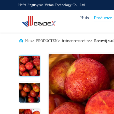
Hefei Jinguoyuan Vision Technology Co., Ltd.
Huis
Producten
Huis
>
PRODUCTEN
>
fruitsorteermachine
>
Roestvrij sta