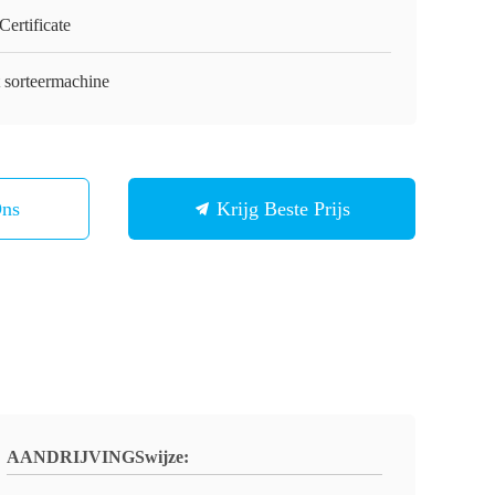
ertificate
t sorteermachine
Ons
Krijg Beste Prijs
AANDRIJVINGSwijze: