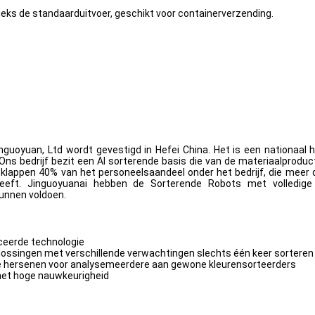
ieks de standaarduitvoer, geschikt voor containerverzending.
nguoyuan, Ltd wordt gevestigd in Hefei China. Het is een nationaal h
. Ons bedrijf bezit een AI sorterende basis die van de materiaalpro
 klappen 40% van het personeelsaandeel onder het bedrijf, die mee
eeft. Jinguoyuanai hebben de Sorterende Robots met volledige 
kunnen voldoen.
nceerde technologie
e lossingen met verschillende verwachtingen slechts één keer sorteren
ijke hersenen voor analysemeerdere aan gewone kleurensorteerders
met hoge nauwkeurigheid