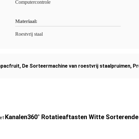
Computercontrole
Materiaal:
Roestvrij staal
pacfruit
,
De Sorteermachine van roestvrij staalpruimen
,
Pr
Kanalen
360° Rotatieaftasten Witte Sorterend
et