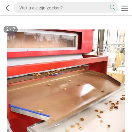
2
/
7