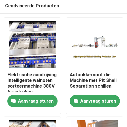
Geadviseerde Producten
Elektrische aandrijving
Autookkernoot die
Intelligente walnoten
Machine met Pit Shell
sorteermachine 380V
Separation schillen
Huis
6 rijstroken
Aanvraag sturen
Aanvraag sturen
Producten
Videos