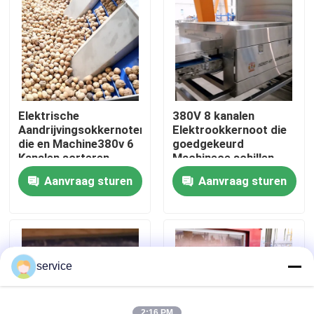
VR-show
Ongeveer ons
Elektrische
380V 8 kanalen
Fabrieksreis
Aandrijvingsokkernoten
Elektrookkernoot die
die en Machine380v 6
goedgekeurd
Kanalen sorteren
Machinece schillen
schillen
Geschikt 1-2 Ton
Kwaliteitscontrole
Aanvraag sturen
Aanvraag sturen
Contacteer ons
Nieuws
service
Datasorteermachine
2:16 PM