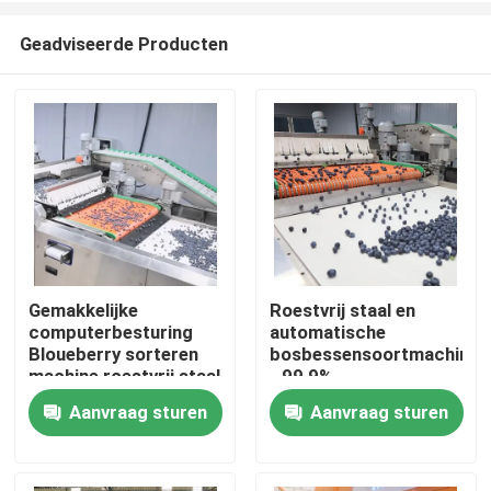
Geadviseerde Producten
Gemakkelijke
Roestvrij staal en
computerbesturing
automatische
Huis
Bloueberry sorteren
bosbessensoortmachine
machine roestvrij staal
- 99,9%
nauwkeurigheid
Aanvraag sturen
Aanvraag sturen
Producten
Videos