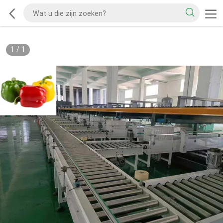
1
/
1