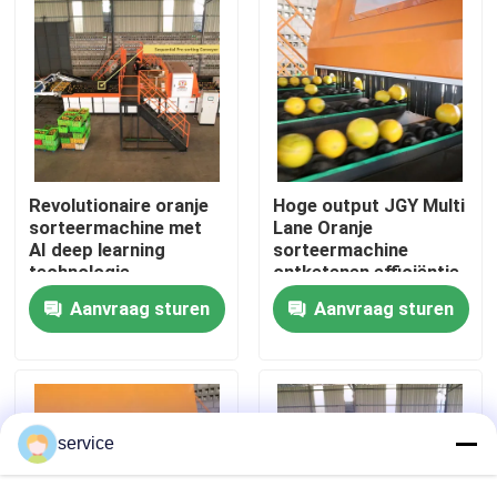
VR-show
Ongeveer ons
Fabrieksreis
Revolutionaire oranje
Hoge output JGY Multi
sorteermachine met
Lane Oranje
AI deep learning
sorteermachine
technologie
ontketenen efficiëntie
Kwaliteitscontrole
Aanvraag sturen
Aanvraag sturen
Contacteer ons
Nieuws
service
Datasorteermachine