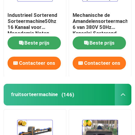
Industrieel Sorterend
Mechanische de
Sorteermachine50hz
Amandelensorteermachine
16 Kanaal voor
6 van 380V 50Hz
Macadamia Noten
Kanaalai Sorterend
Materiaal
Beste prijs
Beste prijs
Contacteer ons
Contacteer ons
fruitsorteermachine
(146)