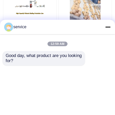
Autookkernoot die
De
service
Machine met Pit Shell
Transportbandenokkernoo
Separation schillen
die van de voedselrang
Machine 380V schillen
12:59 AM
2 Ton Output
Beste prijs
Beste prijs
Good day, what product are you looking 
for?
Contacteer ons
Contacteer ons
Bekijk meer
Thuis
Ongeveer ons
Contacteer ons
Desktop Site
SiteMap
Privacybeleid