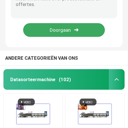
De Avocadosorteermachine 1 van de computercontrole Sorteerder van de Kanaal de Intelligente Avocado
Elektrische Fruitsorteermachine 2 Kanaal Intelligente Avocado die Lijn sorteren
het sorteren van sorteermachine
Industrieel de Sorterende Machine Intelligent 3 Kanaal van het Avocadofruit 380V
De grote Sorteermachine van de de Sorteermachine Intelligente Avocado van het Opbrengst50hz Fruit
fruitsorteermachine
Sorteermachine 2 van de hoge snelheidsgranaatappel Kanaal Intelligent voor Grootte en Breuk
Notensorteermachine
ANDERE CATEGORIEËN VAN ONS
Okkernoot die Machine schillen
Datasorteermachine
(102)
Pecannoot die Machine schillen
Industriële Sorteermachine
Automatische sorteermachine