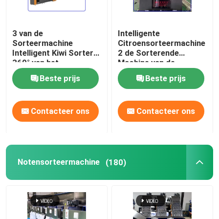
3 van de
Intelligente
Sorteermachine
Citroensorteermachine
Intelligent Kiwi Sorter
2 de Sorterende
360° van het
Machine van de
kanaal380v Fruit de
Kanaal380v 50Hz
Beste prijs
Beste prijs
Omwentelingsaftasten
Citroen
Contacteer ons
Contacteer ons
Notensorteermachine
(180)