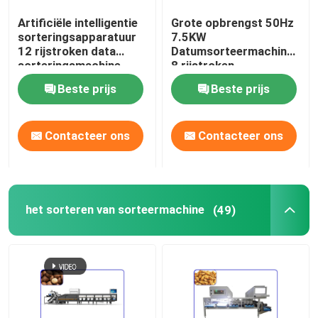
Artificiële intelligentie
Grote opbrengst 50Hz
De Machine van de nootschiller
sorteringsapparatuur
7.5KW
12 rijstroken data
Datumsorteermachine
sorteringsmachine
8 rijstroken
noten die machine verwerken
Voedselsorteermachine
Beste prijs
Beste prijs
Infrarode Sorteermachine
Contacteer ons
Contacteer ons
het sorteren van sorteermachine
(49)